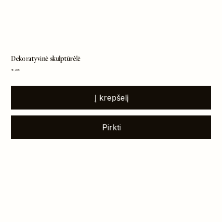
Dekoratyvinė skulptūrėlė
Kaina
45,00 €
Į krepšelį
Pirkti