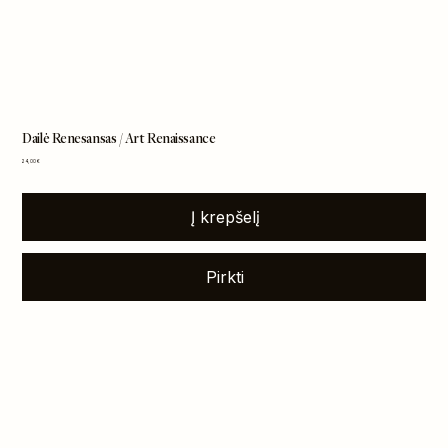
Dailė Renesansas / Art Renaissance
Kaina
24,00 €
Į krepšelį
Pirkti