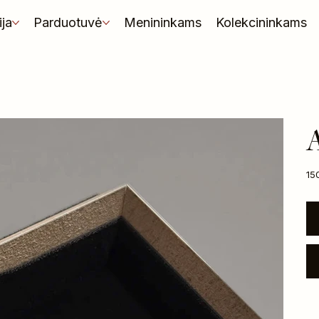
ija
Parduotuvė
Menininkams
Kolekcininkams
A
Kai
15