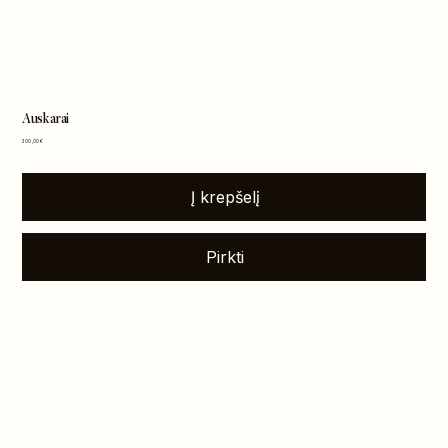
Auskarai
Kaina
300,00 €
Į krepšelį
Pirkti