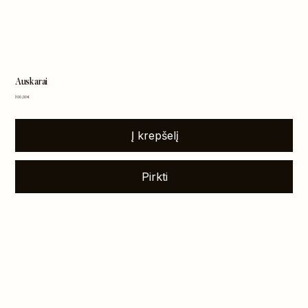
Auskarai
Kaina
300,00 €
Į krepšelį
Pirkti