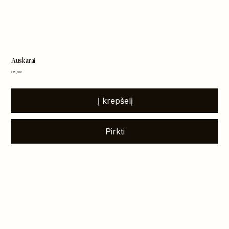
Auskarai
Kaina
225,00 €
Į krepšelį
Pirkti