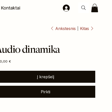
Kontaktai
Ankstesnis
Kitas
Audio dinamika
na
0,00 €
Į krepšelį
Pirkti