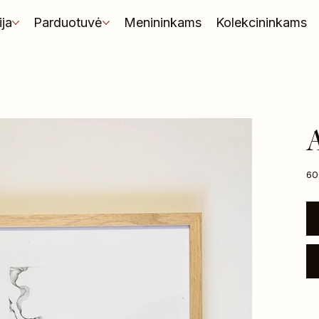
ija
Parduotuvė
Menininkams
Kolekcininkams
Kai
60