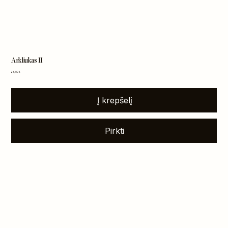
Arkliukas II
Kaina
23,00 €
Į krepšelį
Pirkti