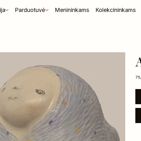
ija
Parduotuvė
Menininkams
Kolekcininkams
A
Kai
75