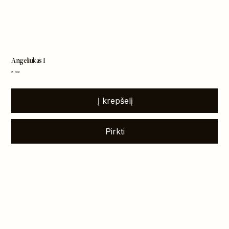
Angeliukas I
Kaina
75,00 €
Į krepšelį
Pirkti