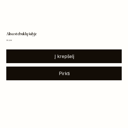
Alisa stebuklų šalyje
Kaina
135,00 €
Į krepšelį
Pirkti