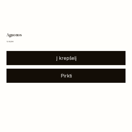
Aguonos
Kaina
1 200,00 €
Į krepšelį
Pirkti