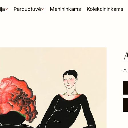
ija
Parduotuvė
Menininkams
Kolekcininkams
Kai
75