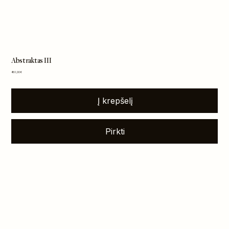
Abstraktas III
Kaina
450,00 €
Į krepšelį
Pirkti