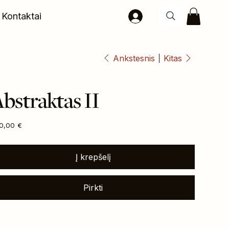
Kontaktai
Ankstesnis
Kitas
bstraktas II
na
0,00 €
Į krepšelį
Pirkti