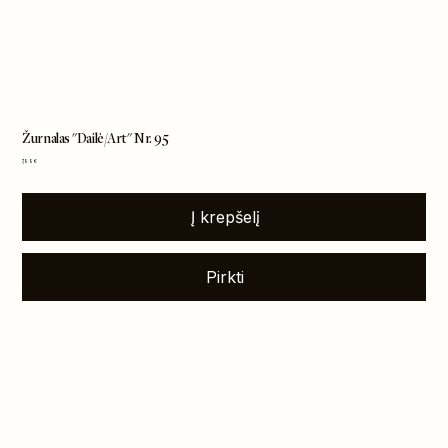
Žurnalas "Dailė/Art" Nr. 95
Kaina
7,99 €
Į krepšelį
Pirkti