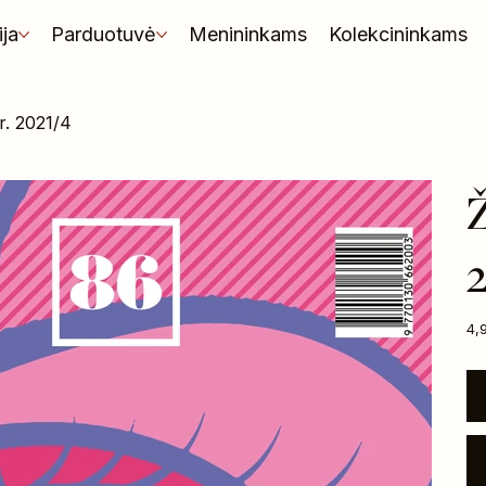
ija
Parduotuvė
Menininkams
Kolekcininkams
r. 2021/4
Ž
2
Kai
4,