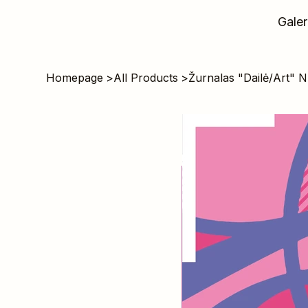
Galer
Homepage
>
All Products
>
Žurnalas "Dailė/Art" N