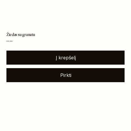
Žiedas su granatu
Kaina
300,00 €
Į krepšelį
Pirkti