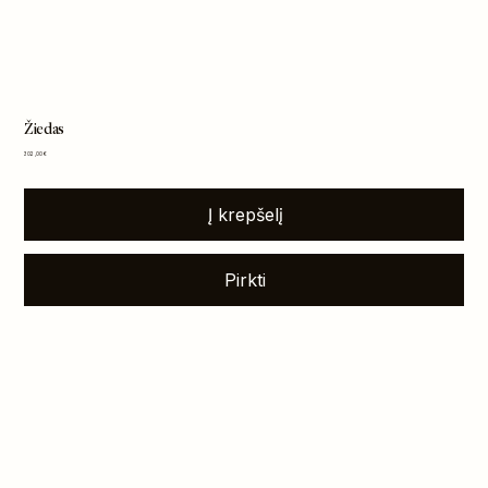
Žiedas
Kaina
302,00 €
Į krepšelį
Pirkti