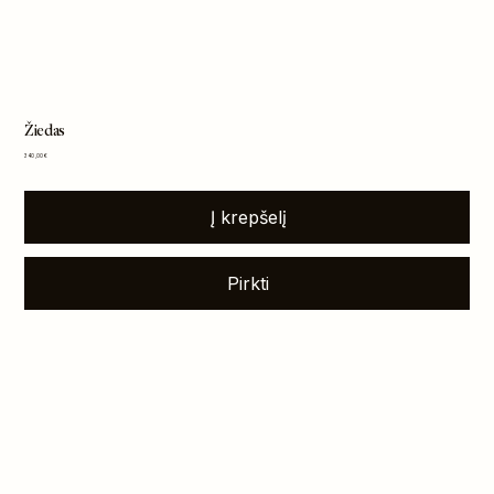
Žiedas
Kaina
340,00 €
Į krepšelį
Pirkti