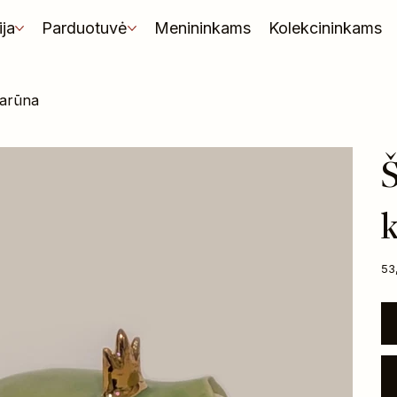
ija
Parduotuvė
Menininkams
Kolekcininkams
 karūna
Š
Kai
53