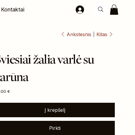
Kontaktai
Ankstesnis
Kitas
viesiai žalia varlė su
karūna
na
,00 €
Į krepšelį
Pirkti