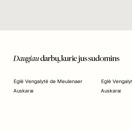
Daugiau
darbų, kurie jus sudomins
Eglė Vengalytė de Meulenaer
Eglė Vengaly
Auskarai
Auskarai