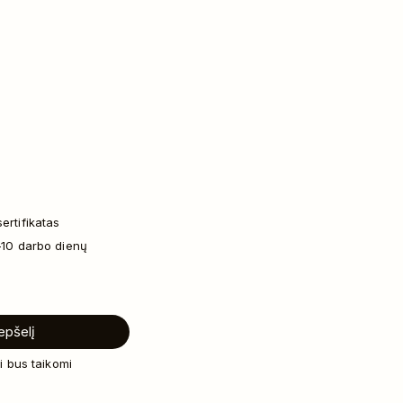
ertifikatas
–10 darbo dienų
repšelį
i bus taikomi