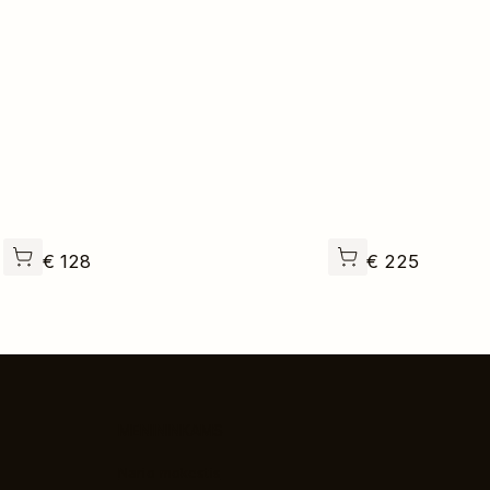
€
128
€
225
MENININKAMS
Nario mokestis