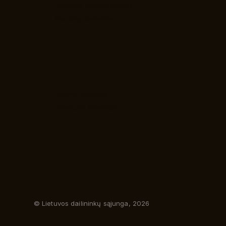
Galerijos patalpų planas
Naudingi patarimai
Pirkimo taisyklės
Privatumo taisyklės
© Lietuvos dailininkų sąjunga, 2026