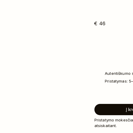
€
46
Autentiškumo s
Pristatymas: 5
Į k
Pristatymo mokesčia
atsiskaitant.