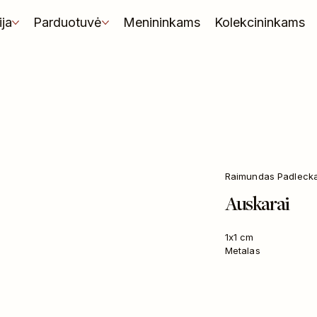
ija
Parduotuvė
Menininkams
Kolekcininkams
Raimundas Padleck
Auskarai
1x1 cm
Metalas