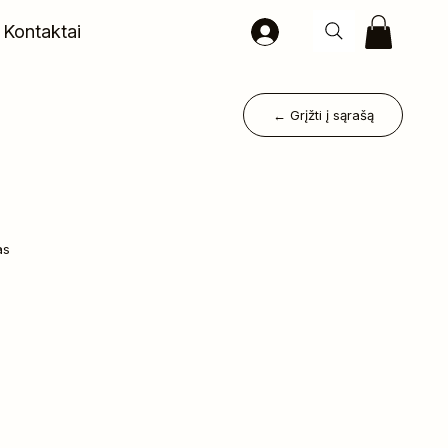
Kontaktai
← Grįžti į sąrašą
as