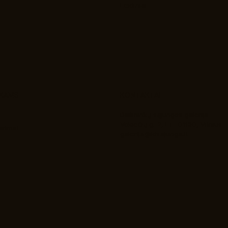
Leidiniai
NKAMS
KONTAKTAI
Dailininkų sąjungos galerija
Vokiečių g. 2, LT- 01130, Vilnius
arimai
galerija@ldsajunga.lt