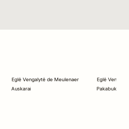
Eglė Vengalytė de Meulenaer
Eglė Vengaly
Auskarai
Pakabukas