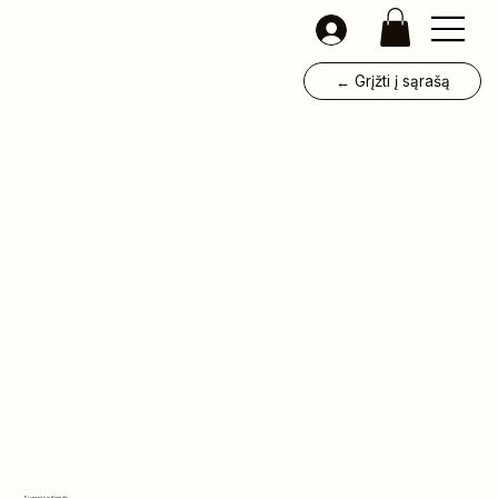
← Grįžti į sąrašą