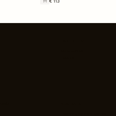
€
113
PARDUOTUVĖ
Meno kūriniai
Leidiniai
NKAMS
KONTAKTAI
Dailininkų sąjungos galerija