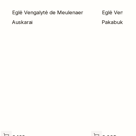
Eglė Vengalytė de Meulenaer
Eglė Vengaly
Auskarai
Pakabukas