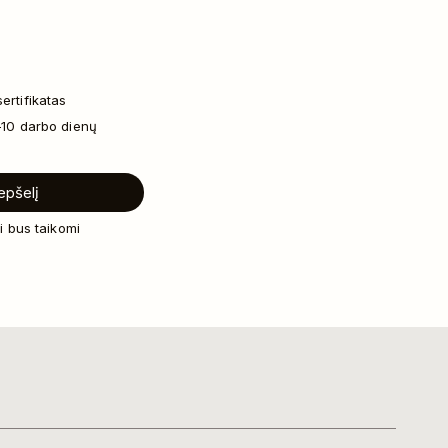
ertifikatas
–10 darbo dienų
repšelį
i bus taikomi