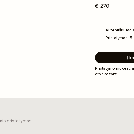
€
270
Autentiškumo s
Pristatymas: 5
Į k
Pristatymo mokesčia
atsiskaitant.
inio pristatymas