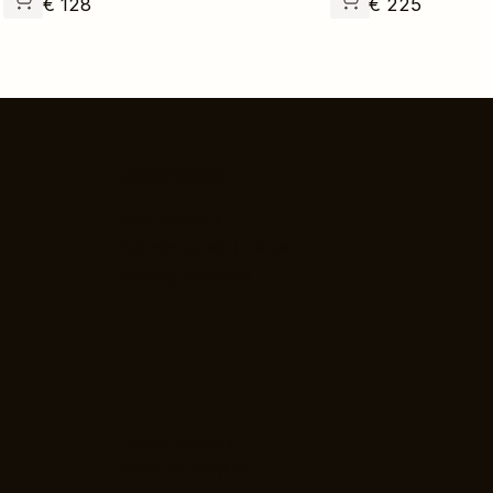
€
128
€
225
MENININKAMS
Nario mokestis
Galerijos patalpų planas
Naudingi patarimai
Pirkimo taisyklės
Privatumo taisyklės