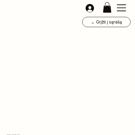
← Grįžti į sąrašą