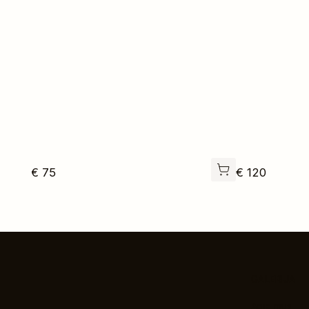
€
75
€
120
GALERIJA
Apie mus