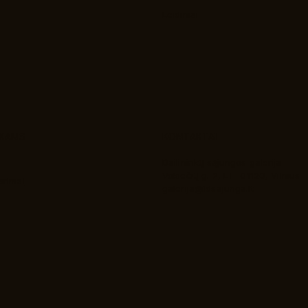
Leidiniai
NKAMS
KONTAKTAI
Dailininkų sąjungos galerija
Vokiečių g. 2, LT- 01130, Vilnius
arimai
galerija@ldsajunga.lt