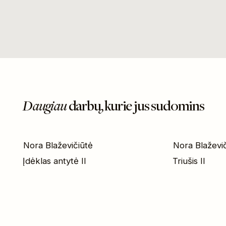
Daugiau
darbų, kurie jus sudomins
Nora Blaževičiūtė
Nora Blaževi
Įdėklas antytė II
Triušis II