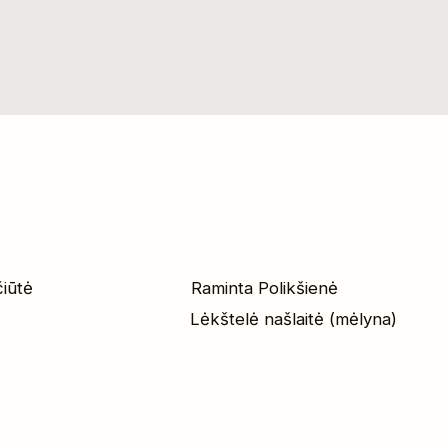
čiūtė
Raminta Polikšienė
Lėkštelė našlaitė (mėlyna)