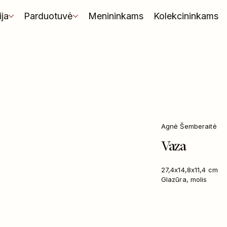
ija
Parduotuvė
Menininkams
Kolekcininkams
Agnė Šemberaitė
Vaza
27,4x14,8x11,4 cm
Glazūra, molis