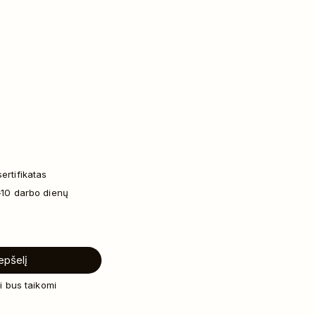
ertifikatas
–10 darbo dienų
repšelį
i bus taikomi