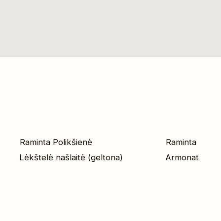
Raminta Polikšienė
Raminta Polik
Lėkštelė našlaitė (geltona)
Armonatinė l