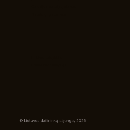
Galerijos patalpų planas
Naudingi patarimai
Pirkimo taisyklės
Privatumo taisyklės
© Lietuvos dailininkų sąjunga, 2026