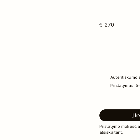
€
270
Autentiškumo s
Pristatymas: 5
Į k
Pristatymo mokesčia
atsiskaitant.